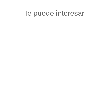
Te puede interesar
ALMACÉN VERACRUZ
Floristerias
,
Otros