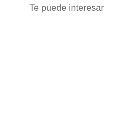
Te puede interesar
ALMA
Ropa
,
Vestuario y calzado