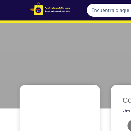
Co
Última 