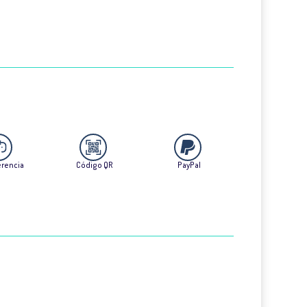
erencia
Código QR
PayPal