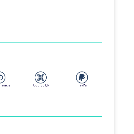
erencia
Código QR
PayPal