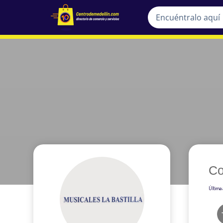
Co
Última 