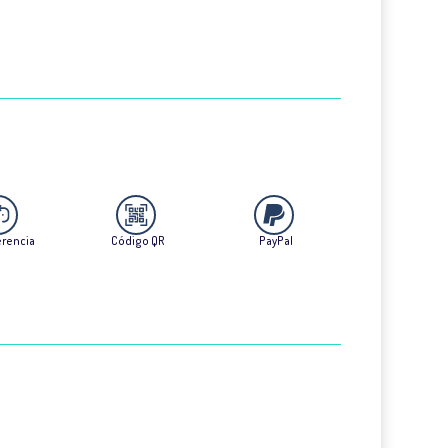
erencia
Código QR
PayPal