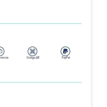
erencia
Código QR
PayPal