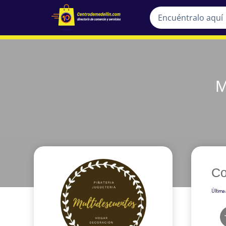
M
Co
Última 