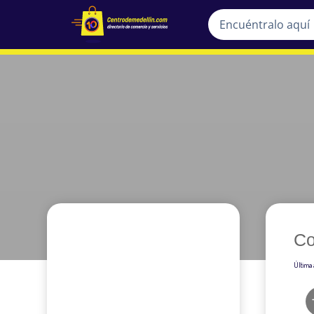
Co
Última 