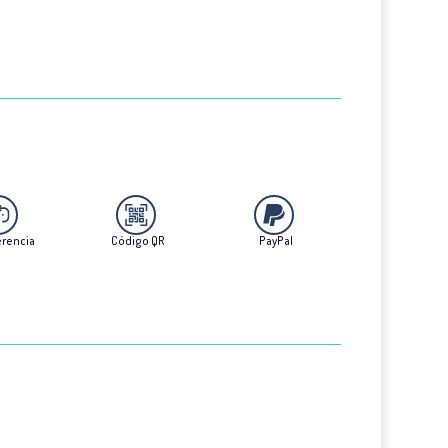
erencia
Código QR
PayPal