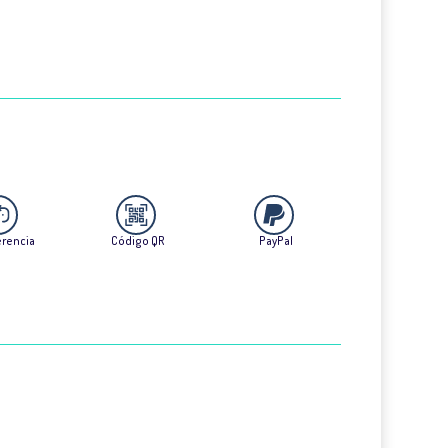
erencia
Código QR
PayPal