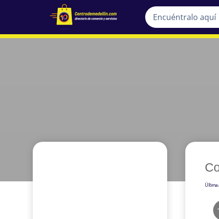
Co
Última 