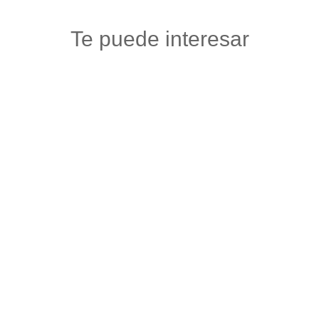
Te puede interesar
TIENDA BAR LA 40
Mercados y tiendas
,
Tiendas