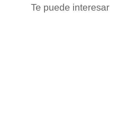
Te puede interesar
PESQUERA JS
Mercados y tiendas
,
Otros
,
Pescadería