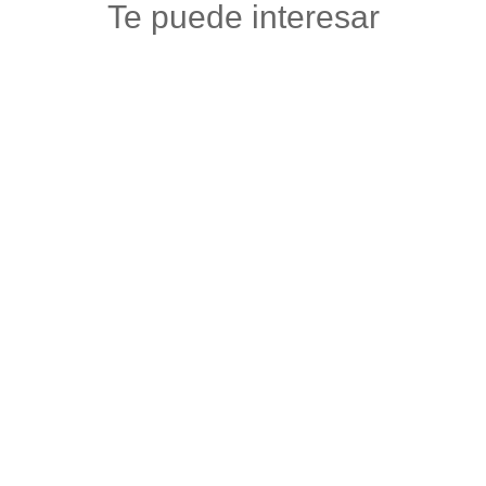
Te puede interesar
ALMACÉN VERACRUZ
Floristerias
,
Otros