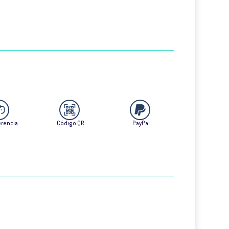
erencia
Código QR
PayPal