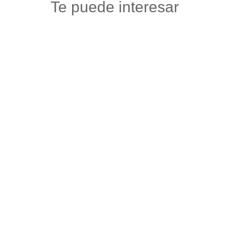
Te puede interesar
ALMA
Ropa
,
Vestuario y calzado