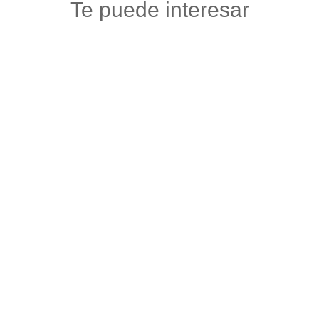
Te puede interesar
PIZZA SUPREMA
Gastronomia y licores
,
Restaurantes