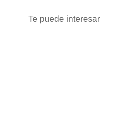
Te puede interesar
ALMA
Ropa
,
Vestuario y calzado