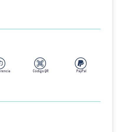
erencia
Código QR
PayPal