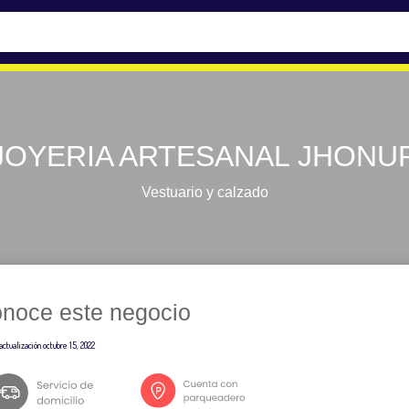
JOYERIA ARTESANAL JHONU
Vestuario y calzado
noce este negocio
actualización
octubre 15, 2022