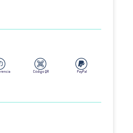
erencia
Código QR
PayPal