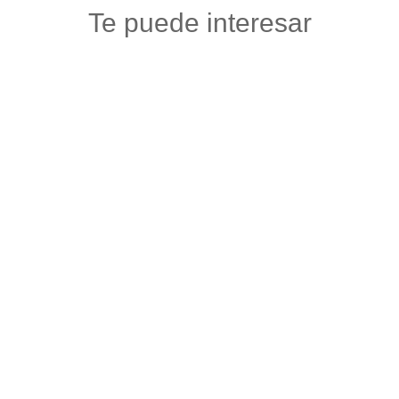
Te puede interesar
ALMA
Ropa
,
Vestuario y calzado