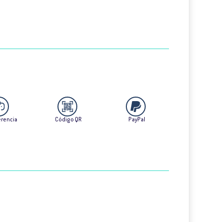
erencia
Código QR
PayPal