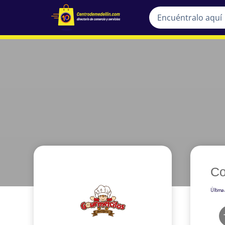
Co
Última 