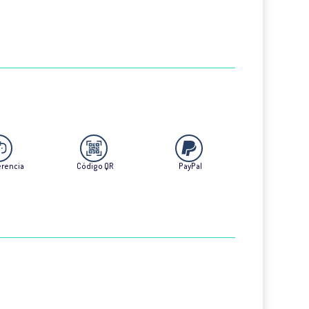
erencia
Código QR
PayPal