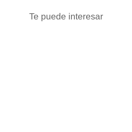
Te puede interesar
ALMACÉN VERACRUZ
Floristerias
,
Otros