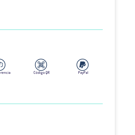
erencia
Código QR
PayPal