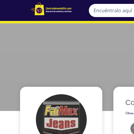
Co
Última 