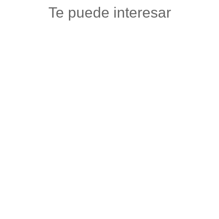
Te puede interesar
ALMACÉN VERACRUZ
Floristerias
,
Otros