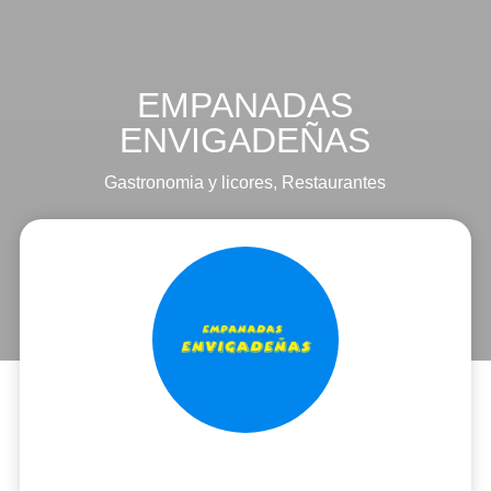
EMPANADAS
ENVIGADEÑAS
Gastronomia y licores
,
Restaurantes