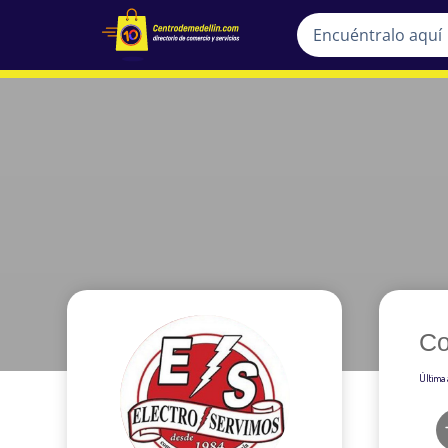
Co
Última 