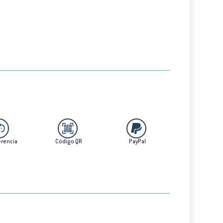
erencia
Código QR
PayPal