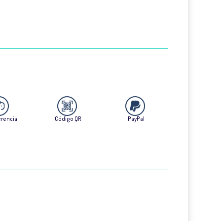
erencia
Código QR
PayPal