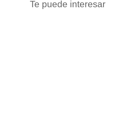
Te puede interesar
ALMA
Ropa
,
Vestuario y calzado