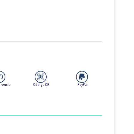
erencia
Código QR
PayPal