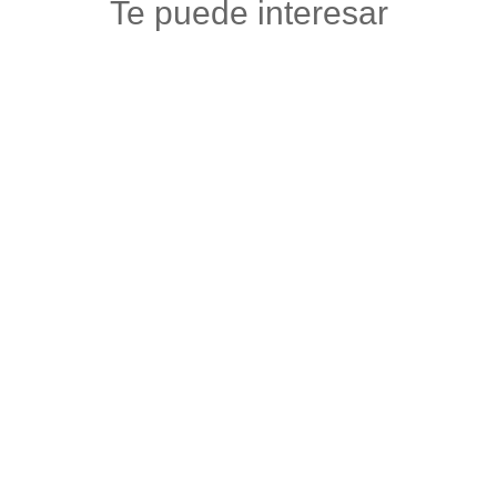
Te puede interesar
ALMACÉN VERACRUZ
Floristerias
,
Otros