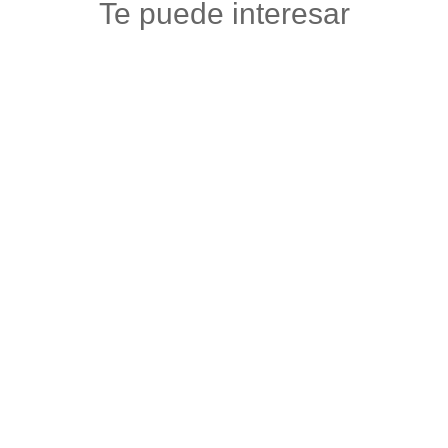
Te puede interesar
PIZZA SUPREMA
Gastronomia y licores
,
Restaurantes