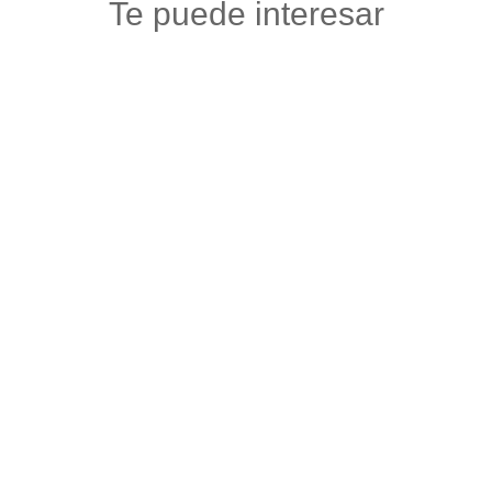
Te puede interesar
ALMACÉN VERACRUZ
Floristerias
,
Otros