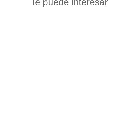
Te puede interesar
ALMACÉN VERACRUZ
Floristerias
,
Otros