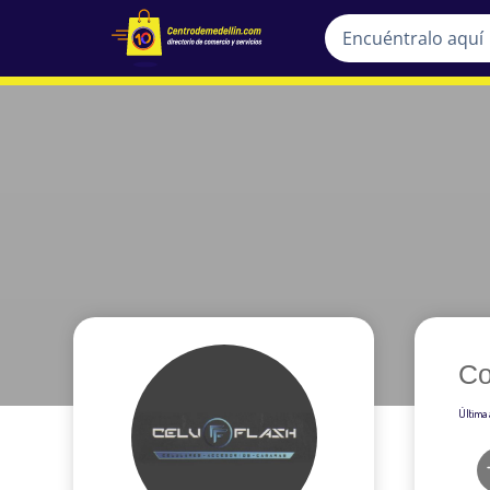
Co
Última 