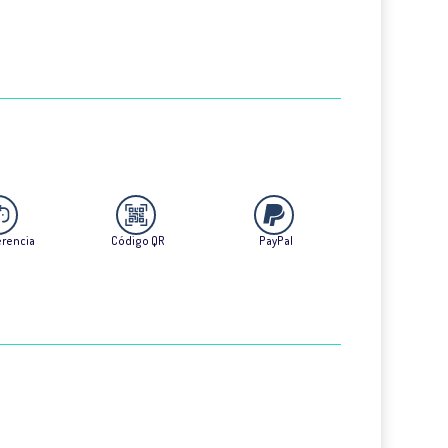
erencia
Código QR
PayPal