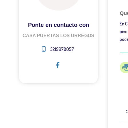
Qué
En C
Ponte en contacto con
pino
CASA PUERTAS LOS URREGOS
pode
3219978057
C