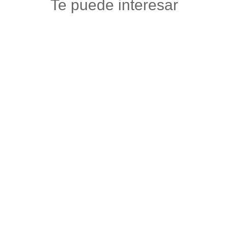
Te puede interesar
ONIX CELL
Tecnologia
,
Venta y reparacion celulares y accesorios