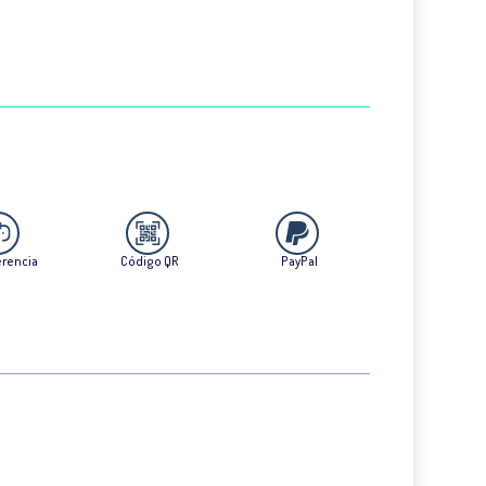
erencia
Código QR
PayPal