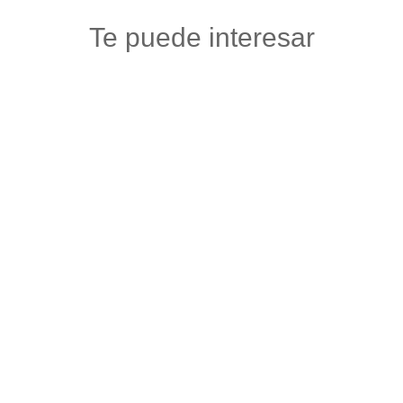
Te puede interesar
ONIX CELL
Tecnologia
,
Venta y reparacion celulares y accesorios