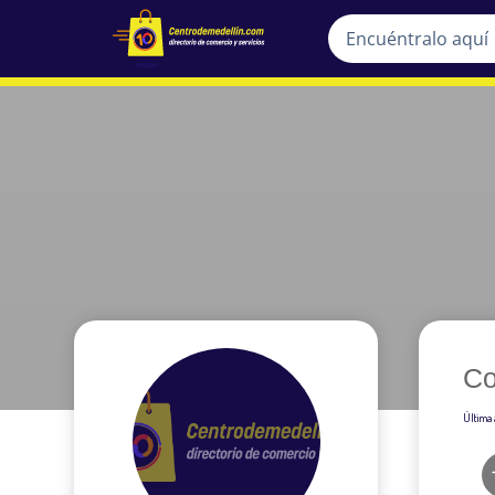
Co
Última 