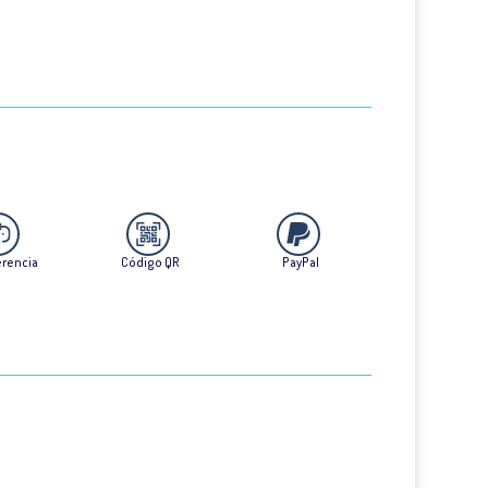
erencia
Código QR
PayPal